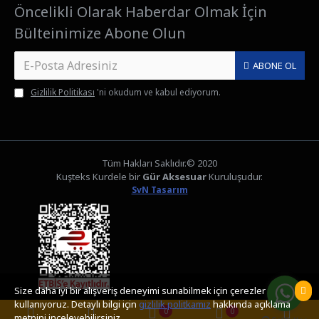
Öncelikli Olarak Haberdar Olmak İçin
Bülteinimize Abone Olun
ABONE OL
Gizlilik Politikası
'ni okudum ve kabul ediyorum.
Tüm Hakları Saklıdır.© 2020
Kuşteks Kurdele bir
Gür Aksesuar
Kuruluşudur.
SvN Tasarım
Size daha iyi bir alışveriş deneyimi sunabilmek için çerezler
kullanıyoruz. Detaylı bilgi için
gizlilik politkamız
hakkında açıklama
0
0
metnini inceleyebilirsiniz.