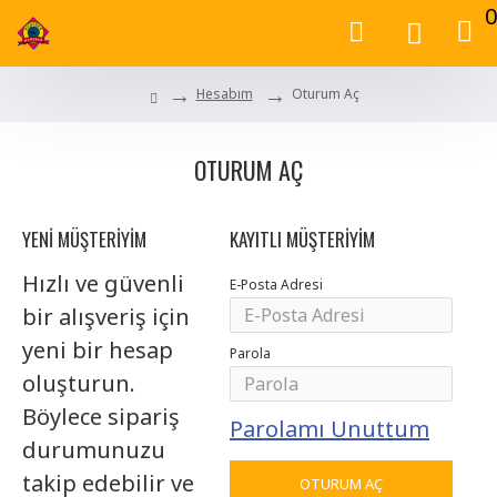
0
Hesabım
Oturum Aç
OTURUM AÇ
YENI MÜŞTERIYIM
KAYITLI MÜŞTERIYIM
Hızlı ve güvenli
E-Posta Adresi
bir alışveriş için
yeni bir hesap
Parola
oluşturun.
Böylece sipariş
Parolamı Unuttum
durumunuzu
takip edebilir ve
OTURUM AÇ