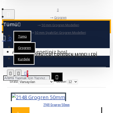
Grogren
Tümü
50 mm Grogren Modelleri
50 mm Siyah/Gri Grogren Modelleri
Tümü
0
Grogren
Alışveriş sepetiniz boş!
50 MM SIYAH/GRI GROGREN MODELLERI
Kurdele
0
Sırala:
Göster:
2148 Grogren 50mm