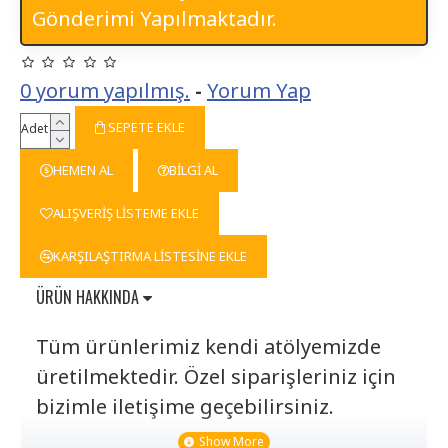
Gönderimi Yapılmaktadır.
0 yorum yapılmış.
-
Yorum Yap
SEPETE EKLE
Adet
HEMEN AL
BILGI AL
ALIŞVERIŞ LISTEME EKLE
KARŞILAŞTIRMA LISTESINE EKLE
ÜRÜN HAKKINDA
Tüm ürünlerimiz kendi atölyemizde
üretilmektedir. Özel siparişleriniz için
bizimle iletişime geçebilirsiniz.