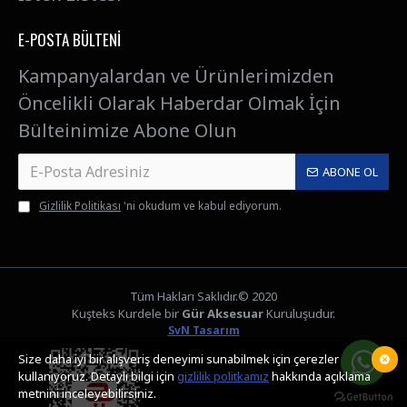
E-POSTA BÜLTENI
Kampanyalardan ve Ürünlerimizden
Öncelikli Olarak Haberdar Olmak İçin
Bülteinimize Abone Olun
ABONE OL
Gizlilik Politikası
'ni okudum ve kabul ediyorum.
Tüm Hakları Saklıdır.© 2020
Kuşteks Kurdele bir
Gür Aksesuar
Kuruluşudur.
SvN Tasarım
Size daha iyi bir alışveriş deneyimi sunabilmek için çerezler
kullanıyoruz. Detaylı bilgi için
gizlilik politkamız
hakkında açıklama
metnini inceleyebilirsiniz.